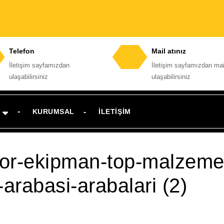
Telefon
Mail atınız
İletişim sayfamızdan
İletişim sayfamızdan mai
Telefon
E-
ulaşabilirsiniz
ulaşabilirsiniz
numarası
posta
adresi
KURUMSAL
İLETIŞIM
spor-ekipman-top-malzeme
arabasi-arabalari (2)