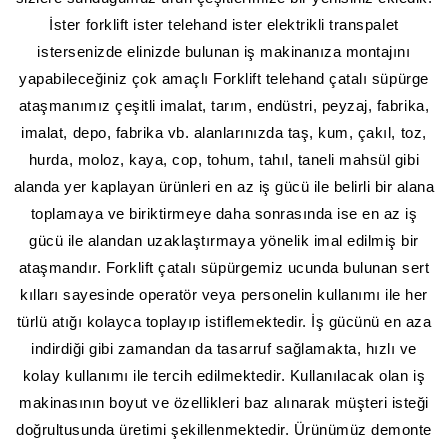
İster forklift ister telehand ister elektrikli transpalet
istersenizde elinizde bulunan iş makinanıza montajını
yapabileceğiniz çok amaçlı Forklift telehand çatalı süpürge
ataşmanımız çeşitli imalat, tarım, endüstri, peyzaj, fabrika,
imalat, depo, fabrika vb. alanlarınızda taş, kum, çakıl, toz,
hurda, moloz, kaya, cop, tohum, tahıl, taneli mahsül gibi
alanda yer kaplayan ürünleri en az iş gücü ile belirli bir alana
toplamaya ve biriktirmeye daha sonrasında ise en az iş
gücü ile alandan uzaklaştırmaya yönelik imal edilmiş bir
ataşmandır. Forklift çatalı süpürgemiz ucunda bulunan sert
kılları sayesinde operatör veya personelin kullanımı ile her
türlü atığı kolayca toplayıp istiflemektedir. İş gücünü en aza
indirdiği gibi zamandan da tasarruf sağlamakta, hızlı ve
kolay kullanımı ile tercih edilmektedir. Kullanılacak olan iş
makinasının boyut ve özellikleri baz alınarak müşteri isteği
doğrultusunda üretimi şekillenmektedir. Ürünümüz demonte