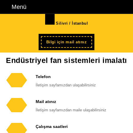
İçeriğe
Menü
Menü
geç
Skip
Silivri / İstanbul
to
Content
Şimdi
Bilgi için mail atınız
kayıt
Endüstriyel fan sistemleri imalatı
Telefon
Telefon
İletişim sayfamızdan ulaşabilirsiniz
numarası
Mail atınız
E-
İletişim sayfamızdan maile ulaşabilirsiniz
posta
adresi
Çalışma saatleri