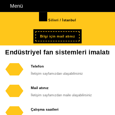
İçeriğe
Menü
Menü
geç
Skip
Silivri / İstanbul
to
Content
Şimdi
Bilgi için mail atınız
kayıt
Endüstriyel fan sistemleri imalatı
Telefon
Telefon
İletişim sayfamızdan ulaşabilirsiniz
numarası
Mail atınız
E-
İletişim sayfamızdan maile ulaşabilirsiniz
posta
adresi
Çalışma saatleri