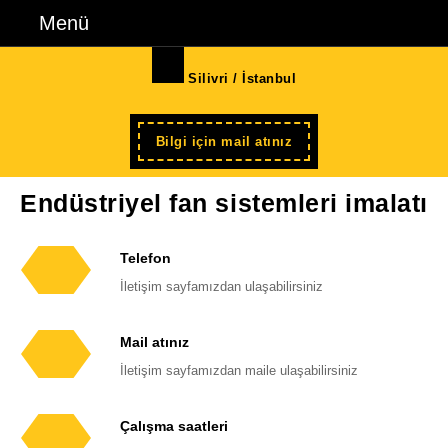
İçeriğe
Menü
Menü
geç
Skip
Silivri / İstanbul
to
Content
Şimdi
Bilgi için mail atınız
kayıt
Endüstriyel fan sistemleri imalatı
Telefon
Telefon
İletişim sayfamızdan ulaşabilirsiniz
numarası
Mail atınız
E-
İletişim sayfamızdan maile ulaşabilirsiniz
posta
adresi
Çalışma saatleri