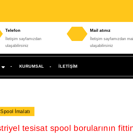
Telefon
Mail atınız
İletişim sayfamızdan
İletişim sayfamızdan mai
Telefon
E-
ulaşabilirsiniz
ulaşabilirsiniz
numarası
posta
adresi
KURUMSAL
İLETIŞIM
ı
Spool İmalatı
iyel tesisat spool borularının fitt