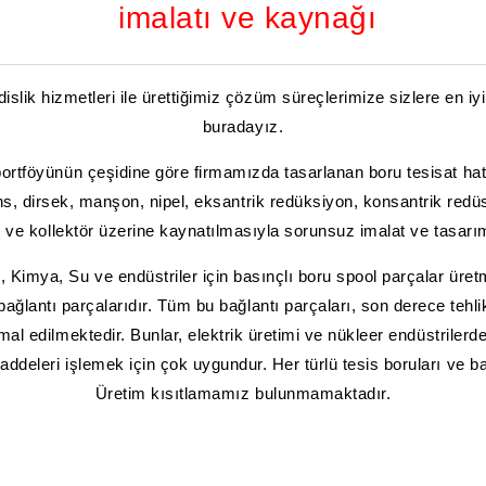
imalatı ve kaynağı
slik hizmetleri ile ürettiğimiz çözüm süreçlerimize sizlere en iy
buradayız.
ortföyünün çeşidine göre firmamızda tasarlanan boru tesisat hatl
ans, dirsek, manşon, nipel, eksantrik redüksiyon, konsantrik redü
k ve kollektör üzerine kaynatılmasıyla sorunsuz imalat ve tasa
 Kimya, Su ve endüstriler için basınçlı boru spool parçalar üretm
 bağlantı parçalarıdır. Tüm bu bağlantı parçaları, son derece teh
mal edilmektedir. Bunlar, elektrik üretimi ve nükleer endüstriler
ddeleri işlemek için çok uygundur. Her türlü tesis boruları ve bağ
Üretim kısıtlamamız bulunmamaktadır.