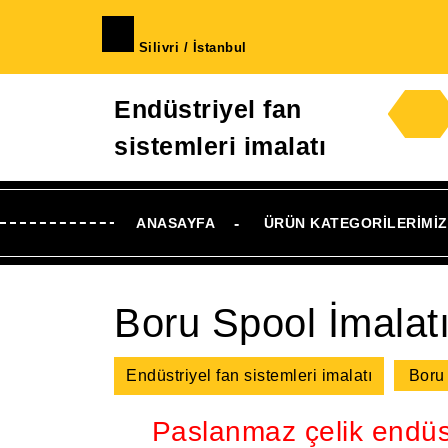
İçeriğe
geç
Silivri / İstanbul
Skip
to
Endüstriyel fan
Content
sistemleri imalatı
ANASAYFA
ÜRÜN KATEGORILERIMIZ
Boru Spool İmalat
Endüstriyel fan sistemleri imalatı
Boru 
Paslanmaz çelik endüstr