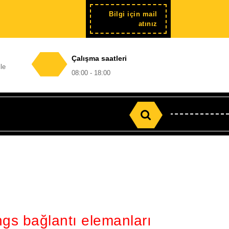
Bilgi için mail
Şimdi
atınız
kayıt
Çalışma saatleri
le
08:00 - 18:00
Search
for:
ings bağlantı elemanları