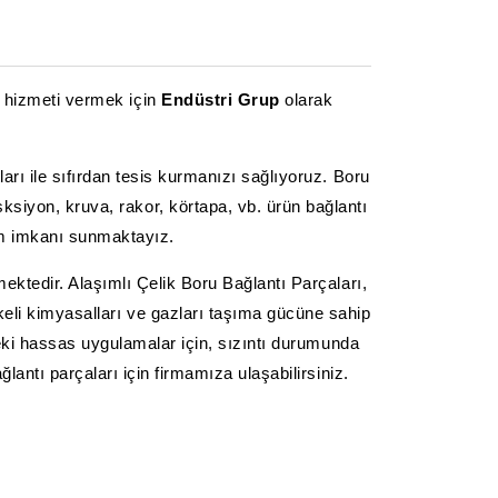
i hizmeti vermek için
Endüstri Grup
olarak
arı ile sıfırdan tesis kurmanızı sağlıyoruz. Boru
sksiyon, kruva, rakor, körtapa, vb. ürün bağlantı
rım imkanı sunmaktayız.
ektedir. Alaşımlı Çelik Boru Bağlantı Parçaları,
likeli kimyasalları ve gazları taşıma gücüne sahip
deki hassas uygulamalar için, sızıntı durumunda
lantı parçaları için firmamıza ulaşabilirsiniz.