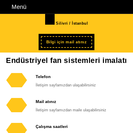
İçeriğe
Menü
Menü
geç
Skip
Silivri / İstanbul
to
Content
Şimdi
Bilgi için mail atınız
kayıt
Endüstriyel fan sistemleri imalatı
Telefon
Telefon
İletişim sayfamızdan ulaşabilirsiniz
numarası
Mail atınız
E-
İletişim sayfamızdan maile ulaşabilirsiniz
posta
adresi
Çalışma saatleri