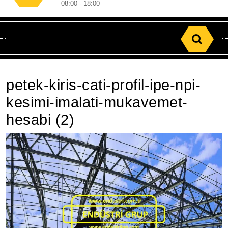
08:00 - 18:00
Search
for:
petek-kiris-cati-profil-ipe-npi-
kesimi-imalati-mukavemet-
hesabi (2)