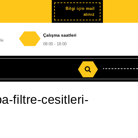
Bilgi için mail
Şimdi
atınız
kayıt
Çalışma saatleri
le
08:00 - 18:00
Search
for:
-filtre-cesitleri-