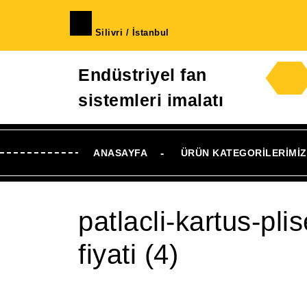
İçeriğe
geç
Silivri / İstanbul
Skip
to
Endüstriyel fan
Content
sistemleri imalatı
ANASAYFA
ÜRÜN KATEGORILERIMIZ
patlacli-kartus-plis
fiyati (4)