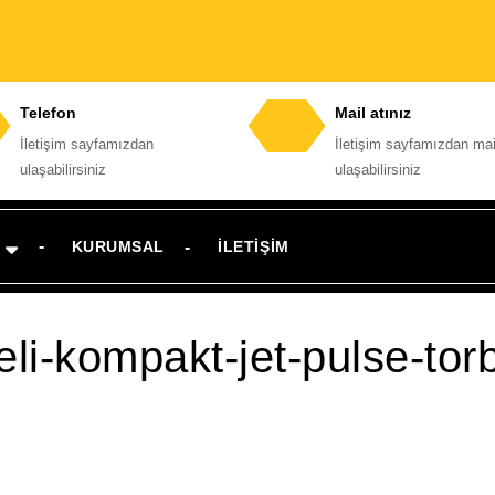
Telefon
Mail atınız
İletişim sayfamızdan
İletişim sayfamızdan mai
Telefon
E-
ulaşabilirsiniz
ulaşabilirsiniz
numarası
posta
adresi
KURUMSAL
İLETIŞIM
eli-kompakt-jet-pulse-torba