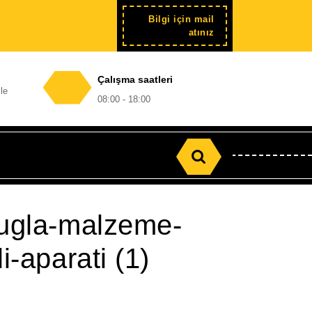
Bilgi için mail
Şimdi
atınız
kayıt
Çalışma saatleri
le
08:00 - 18:00
Search
for:
-tugla-malzeme-
i-aparati (1)