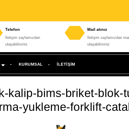
Telefon
Mail atınız
İletişim sayfamızdan
İletişim sayfamızdan mai
Telefon
E-
ulaşabilirsiniz
ulaşabilirsiniz
numarası
posta
adresi
KURUMSAL
İLETIŞIM
k-kalip-bims-briket-blok
rma-yukleme-forklift-catal