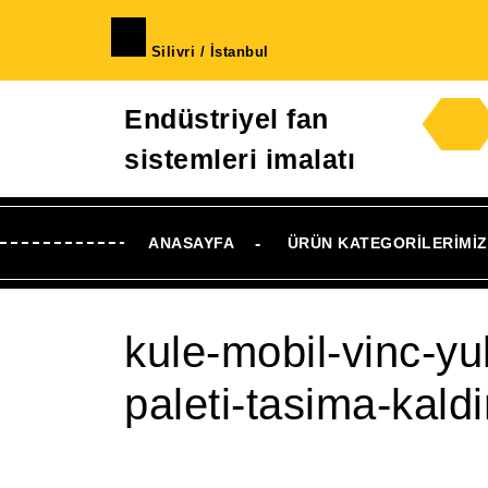
İçeriğe
geç
Silivri / İstanbul
Skip
to
Endüstriyel fan
Content
sistemleri imalatı
ANASAYFA
ÜRÜN KATEGORILERIMIZ
kule-mobil-vinc-yu
paleti-tasima-kaldi