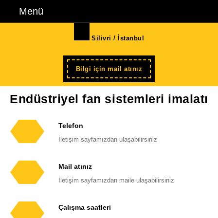
İçeriğe
Menü
Menü
geç
Skip
Silivri / İstanbul
to
Content
Şimdi
Bilgi için mail atınız
kayıt
Endüstriyel fan sistemleri imalatı
Telefon
Telefon
İletişim sayfamızdan ulaşabilirsiniz
numarası
Mail atınız
E-
İletişim sayfamızdan maile ulaşabilirsiniz
posta
adresi
Çalışma saatleri