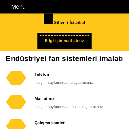
İçeriğe
Menü
Menü
geç
Skip
Silivri / İstanbul
to
Content
Şimdi
Bilgi için mail atınız
kayıt
Endüstriyel fan sistemleri imalatı
Telefon
Telefon
İletişim sayfamızdan ulaşabilirsiniz
numarası
Mail atınız
E-
İletişim sayfamızdan maile ulaşabilirsiniz
posta
adresi
Çalışma saatleri