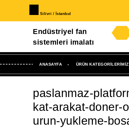
İçeriğe
geç
Silivri / İstanbul
Skip
to
Endüstriyel fan
Content
sistemleri imalatı
ANASAYFA
ÜRÜN KATEGORILERIMIZ
paslanmaz-platfor
kat-arakat-doner-
urun-yukleme-bosa