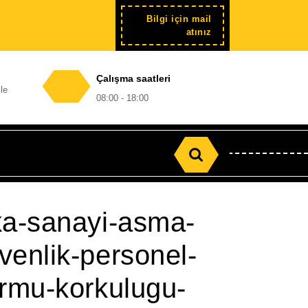
Bilgi için mail
Şimdi
atınız
kayıt
Çalışma saatleri
le
08:00 - 18:00
Search
for:
ka-sanayi-asma-
venlik-personel-
ormu-korkulugu-