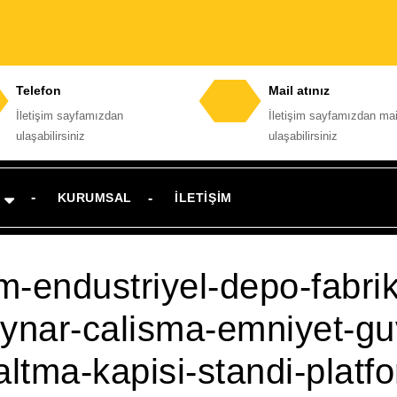
Telefon
Mail atınız
İletişim sayfamızdan
İletişim sayfamızdan mai
Telefon
E-
ulaşabilirsiniz
ulaşabilirsiniz
numarası
posta
adresi
KURUMSAL
İLETIŞIM
m-endustriyel-depo-fabri
oynar-calisma-emniyet-gu
ltma-kapisi-standi-platf